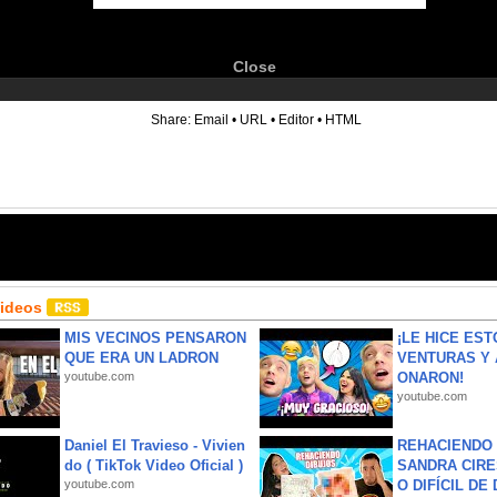
Close
6
Share:
Email
•
URL
•
Editor
•
HTML
Videos
MIS VECINOS PENSARON
¡LE HICE EST
QUE ERA UN LADRON
VENTURAS Y 
youtube.com
ONARON!
youtube.com
Daniel El Travieso - Vivien
REHACIENDO 
do ( TikTok Video Oficial )
SANDRA CIRE
youtube.com
O DIFÍCIL DE 