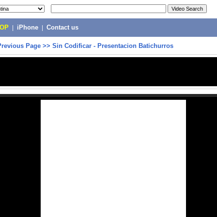
POP
|
iPhone
|
Contact us
Previous Page
>>
Sin Codificar - Presentacion Batichurros