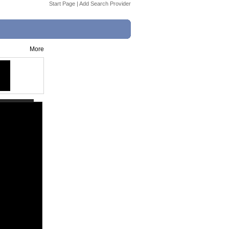
Start Page
|
Add Search Provider
More