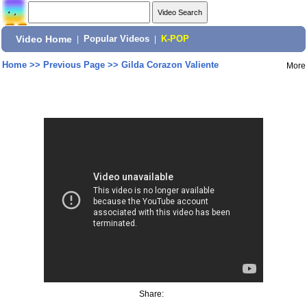
Video Home
|
Popular Videos
|
K-POP
Home
>>
Previous Page
>>
Gilda Corazon Valiente
More
Share: