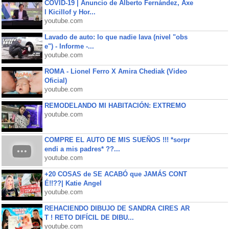
COVID-19 | Anuncio de Alberto Fernández, Axe
l Kicillof y Hor...
youtube.com
Lavado de auto: lo que nadie lava (nivel "obs
e") - Informe -...
youtube.com
ROMA - Lionel Ferro X Amira Chediak (Video
Oficial)
youtube.com
REMODELANDO MI HABITACIÓN: EXTREMO
youtube.com
COMPRE EL AUTO DE MIS SUEÑOS !!! *sorpr
endi a mis padres* ??...
youtube.com
+20 COSAS de SE ACABÓ que JAMÁS CONT
É!!??| Katie Angel
youtube.com
REHACIENDO DIBUJO DE SANDRA CIRES AR
T ! RETO DIFÍCIL DE DIBU...
youtube.com