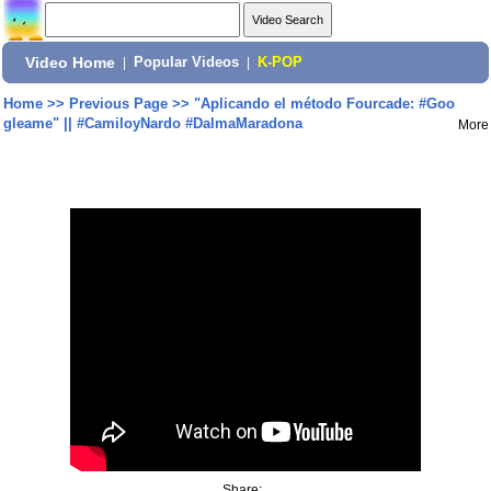
Video Home
|
Popular Videos
|
K-POP
Home
>>
Previous Page
>>
"Aplicando el método Fourcade: #Goo
gleame" || #CamiloyNardo #DalmaMaradona
More
Share: