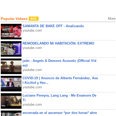
Popular Videos
More
SAMANTA DE BAKE OFF - Analizando
youtube.com
REMODELANDO MI HABITACIÓN: EXTREMO
youtube.com
jxdn - Angels & Demons Acoustic (Official Vid
eo)
youtube.com
COVID-19 | Anuncio de Alberto Fernández, Axe
l Kicillof y Hor...
youtube.com
Luciano Pereyra, Lang Lang - Me Enamore De
Ti
youtube.com
encerrada en el ascensor *por dos horas* ahre