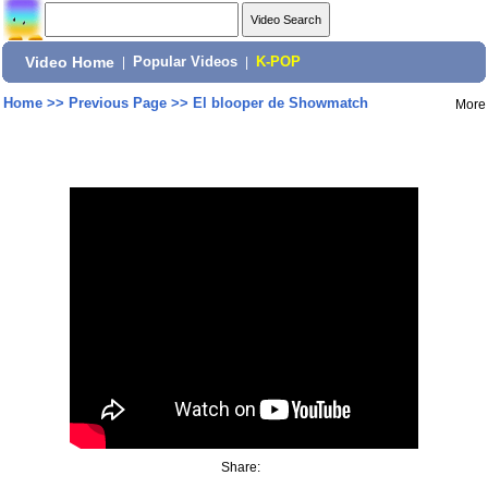
Video Home
|
Popular Videos
|
K-POP
Home
>>
Previous Page
>>
El blooper de Showmatch
More
Share: