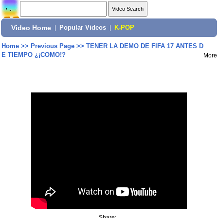
Video Home
|
Popular Videos
|
K-POP
Home
>>
Previous Page
>>
TENER LA DEMO DE FIFA 17 ANTES D
E TIEMPO ¿¡COMO!?
More
Share: