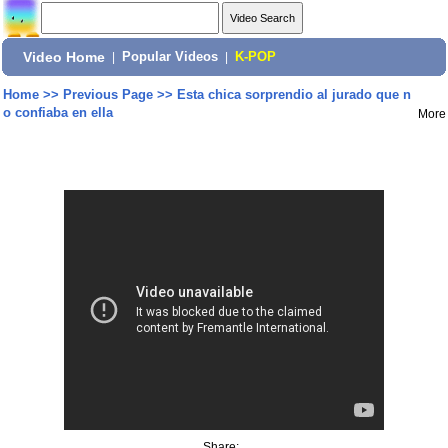
Video Home
|
Popular Videos
|
K-POP
Home
>>
Previous Page
>>
Esta chica sorprendio al jurado que n
o confiaba en ella
More
Share: