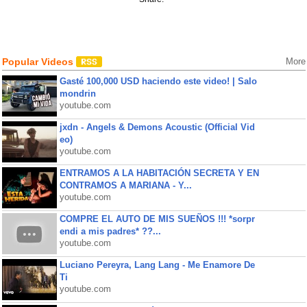
Popular Videos
More
Gasté 100,000 USD haciendo este video! | Salo
mondrin
youtube.com
jxdn - Angels & Demons Acoustic (Official Vid
eo)
youtube.com
ENTRAMOS A LA HABITACIÓN SECRETA Y EN
CONTRAMOS A MARIANA - Y...
youtube.com
COMPRE EL AUTO DE MIS SUEÑOS !!! *sorpr
endi a mis padres* ??...
youtube.com
Luciano Pereyra, Lang Lang - Me Enamore De
Ti
youtube.com