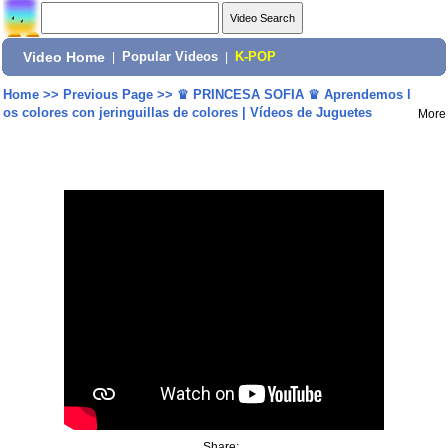
Video Home
|
Popular Videos
|
K-POP
Home
>>
Previous Page
>>
♛ PRINCESA SOFIA ♛ Aprendemos l
os colores con jeringuillas de colores | Vídeos de Juguetes
More
Share: