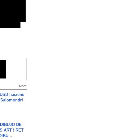
More
 USD haciend
| Salomondri
DIBUJO DE
S ART ! RET
DIBU...