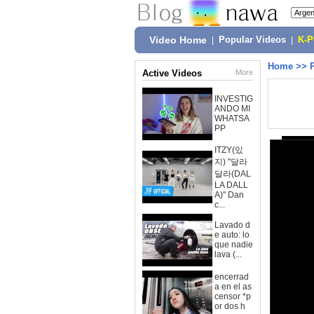
Video Home
|
Popular Videos
|
K-
Home
>>
Active Videos
More
INVESTIG
ANDO MI
WHATSA
PP
ITZY(있
지) "달라
달라(DAL
LA DALL
A)" Dan
c...
Lavado d
e auto: lo
que nadie
lava (...
encerrad
a en el as
censor *p
or dos h