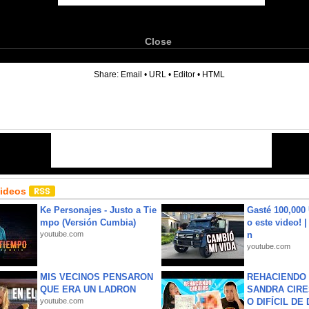
Close
6
Share:
Email
•
URL
•
Editor
•
HTML
Videos
Ke Personajes - Justo a Tie
Gasté 100,000
mpo (Versión Cumbia)
o este video! 
youtube.com
n
youtube.com
MIS VECINOS PENSARON
REHACIENDO 
QUE ERA UN LADRON
SANDRA CIRE
youtube.com
O DIFÍCIL DE 