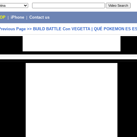
POP
|
iPhone
|
Contact us
Previous Page
>>
BUILD BATTLE Con VEGETTA | QUÉ POKEMON ES ES