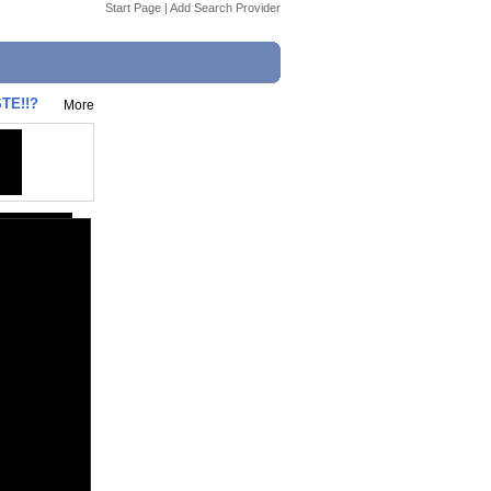
Start Page
|
Add Search Provider
TE!!?
More