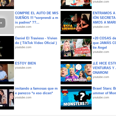
youtube.com
COMPRE EL AUTO DE MIS
ENTRAMOS A 
SUEÑOS !!! *sorprendi a m
IÓN SECRETA
is padres* ??...
AMOS A MARIA
youtube.com
youtube.com
Daniel El Travieso - Vivien
+20 COSAS d
do ( TikTok Video Oficial )
que JAMÁS CO
youtube.com
tie Angel
youtube.com
ESTOY BIEN
¡LE HICE EST
youtube.com
VENTURAS Y 
ONARON!
youtube.com
imitando a famosas que m
Brawl Stars: B
e parezco *o eso dicen*
ummer of Mon
youtube.com
youtube.com