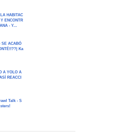
LA HABITAC
 Y ENCONTR
NA - Y...
e SE ACABÓ
NTÉ!!??| Ka
O A YOLO A
ASÍ REACCI
rawl Talk - S
sters!