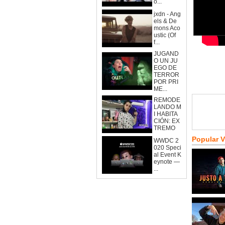
o...
jxdn - Ang
els & De
mons Aco
ustic (Of
f...
JUGAND
O UN JU
EGO DE
TERROR
POR PRI
ME...
REMODE
LANDO M
I HABITA
CIÓN: EX
TREMO
Popular 
WWDC 2
020 Speci
al Event K
eynote —
...