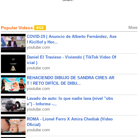
Popular Videos
More
COVID-19 | Anuncio de Alberto Fernández, Axe
l Kicillof y Hor...
youtube.com
Daniel El Travieso - Viviendo ( TikTok Video Of
icial )
youtube.com
REHACIENDO DIBUJO DE SANDRA CIRES AR
T ! RETO DIFÍCIL DE DIBU...
youtube.com
Lavado de auto: lo que nadie lava (nivel "obs
e") - Informe -...
youtube.com
ROMA - Lionel Ferro X Amira Chediak (Video
Oficial)
youtube.com