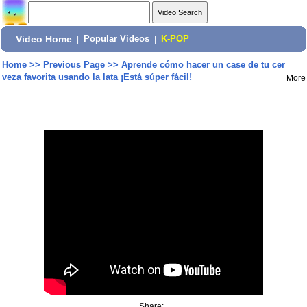
Video Home
|
Popular Videos
|
K-POP
Home
>>
Previous Page
>>
Aprende cómo hacer un case de tu cer
veza favorita usando la lata ¡Está súper fácil!
More
Share: