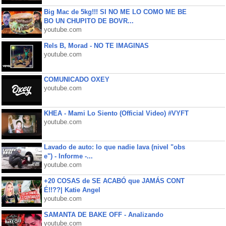
Big Mac de 5kg!!! SI NO ME LO COMO ME BE
BO UN CHUPITO DE BOVR...
youtube.com
Rels B, Morad - NO TE IMAGINAS
youtube.com
COMUNICADO OXEY
youtube.com
KHEA - Mami Lo Siento (Official Video) #VYFT
youtube.com
Lavado de auto: lo que nadie lava (nivel "obs
e") - Informe -...
youtube.com
+20 COSAS de SE ACABÓ que JAMÁS CONT
É!!??| Katie Angel
youtube.com
SAMANTA DE BAKE OFF - Analizando
youtube.com