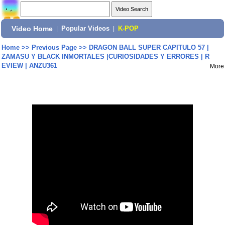
Video Home
|
Popular Videos
|
K-POP
Home
>>
Previous Page
>>
DRAGON BALL SUPER CAPITULO 57 |
ZAMASU Y BLACK INMORTALES |CURIOSIDADES Y ERRORES | R
EVIEW | ANZU361
More