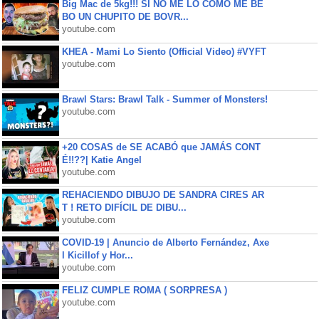
Big Mac de 5kg!!! SI NO ME LO COMO ME BE
BO UN CHUPITO DE BOVR...
youtube.com
KHEA - Mami Lo Siento (Official Video) #VYFT
youtube.com
Brawl Stars: Brawl Talk - Summer of Monsters!
youtube.com
+20 COSAS de SE ACABÓ que JAMÁS CONT
É!!??| Katie Angel
youtube.com
REHACIENDO DIBUJO DE SANDRA CIRES AR
T ! RETO DIFÍCIL DE DIBU...
youtube.com
COVID-19 | Anuncio de Alberto Fernández, Axe
l Kicillof y Hor...
youtube.com
FELIZ CUMPLE ROMA ( SORPRESA )
youtube.com