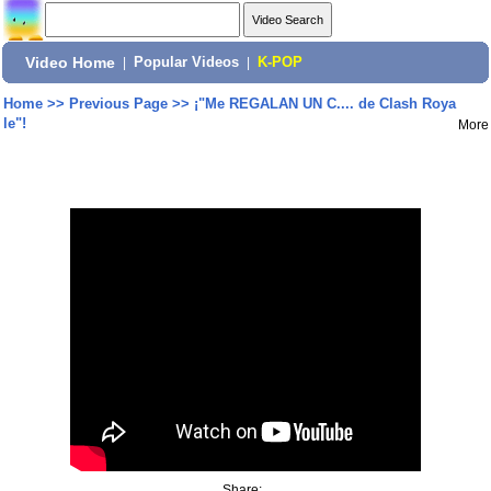
Video Home
|
Popular Videos
|
K-POP
Home
>>
Previous Page
>>
¡"Me REGALAN UN C.... de Clash Roya
le"!
More
Share: