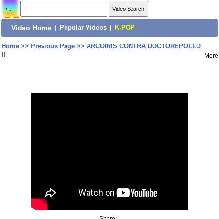
Video Home
|
Popular Videos
|
K-POP
Home
>>
Previous Page
>>
ARCOIRIS CONTRA DOCTOREPOLLO
!!
More
Share: