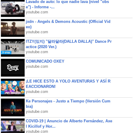
Lavado de auto: lo que nadie lava (nivel "obs
e") - Informe -...
youtube.com
jxdn - Angels & Demons Acoustic (Official Vid
eo)
youtube.com
ITZY(있지) "달라달라(DALLA DALLA)" Dance Pr
actice (2020 Ver.)
youtube.com
COMUNICADO OXEY
youtube.com
¡LE HICE ESTO A YOLO AVENTURAS Y ASÍ R
EACCIONARON!
youtube.com
Ke Personajes - Justo a Tiempo (Versión Cum
bia)
youtube.com
COVID-19 | Anuncio de Alberto Fernández, Axe
l Kicillof y Hor...
youtube.com