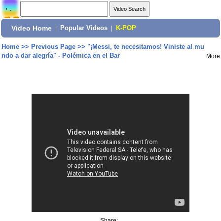
Video Home
|
Popular Videos
|
K-POP
Home
>>
Previous Page
>>
"¡Messi, te necesitamos! Viniste al mu
ndo a dar alegría" - Polémica en el Bar
More
Share: