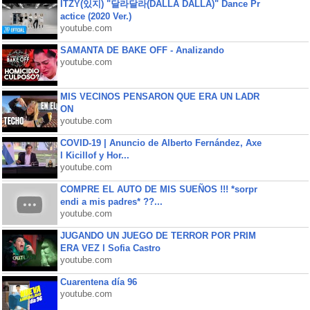
ITZY(있지) "달라달라(DALLA DALLA)" Dance Pr
actice (2020 Ver.)
youtube.com
SAMANTA DE BAKE OFF - Analizando
youtube.com
MIS VECINOS PENSARON QUE ERA UN LADR
ON
youtube.com
COVID-19 | Anuncio de Alberto Fernández, Axe
l Kicillof y Hor...
youtube.com
COMPRE EL AUTO DE MIS SUEÑOS !!! *sorpr
endi a mis padres* ??...
youtube.com
JUGANDO UN JUEGO DE TERROR POR PRIM
ERA VEZ l Sofia Castro
youtube.com
Cuarentena día 96
youtube.com