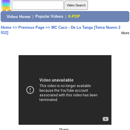
Video Home
|
Popular Videos
|
K-POP
Home
>>
Previous Page
>>
MC Caco - De La Tanga [Tema Nuevo 2
012]
More
Share: