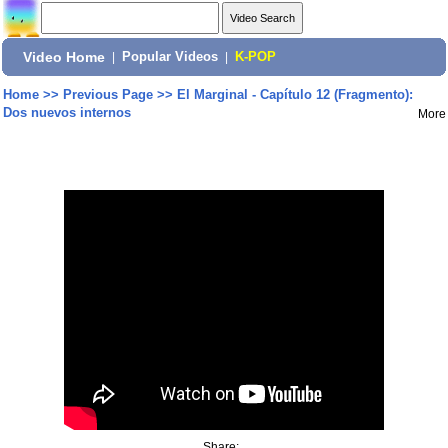
Video Home
|
Popular Videos
|
K-POP
Home
>>
Previous Page
>>
El Marginal - Capítulo 12 (Fragmento):
Dos nuevos internos
More
Share: