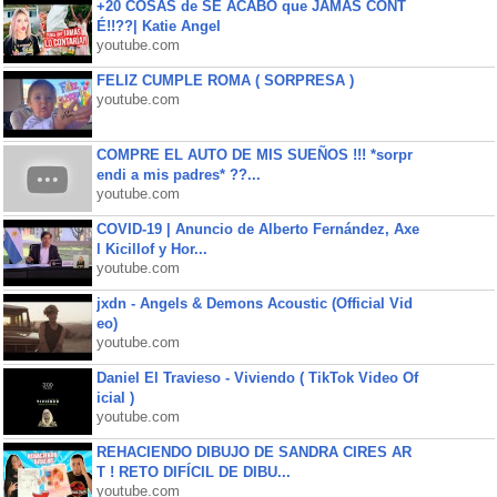
+20 COSAS de SE ACABÓ que JAMÁS CONT
É!!??| Katie Angel
youtube.com
FELIZ CUMPLE ROMA ( SORPRESA )
youtube.com
COMPRE EL AUTO DE MIS SUEÑOS !!! *sorpr
endi a mis padres* ??...
youtube.com
COVID-19 | Anuncio de Alberto Fernández, Axe
l Kicillof y Hor...
youtube.com
jxdn - Angels & Demons Acoustic (Official Vid
eo)
youtube.com
Daniel El Travieso - Viviendo ( TikTok Video Of
icial )
youtube.com
REHACIENDO DIBUJO DE SANDRA CIRES AR
T ! RETO DIFÍCIL DE DIBU...
youtube.com