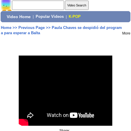
Video Home
|
Popular Videos
|
K-POP
Home
>>
Previous Page
>>
Paula Chaves se despidió del program
a para esperar a Balta
More
Share: