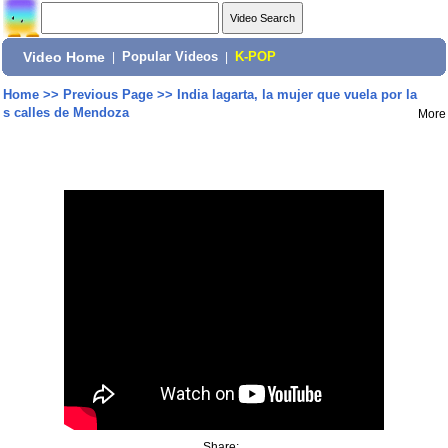
Video Home
|
Popular Videos
|
K-POP
Home
>>
Previous Page
>>
India lagarta, la mujer que vuela por la
s calles de Mendoza
More
Share: