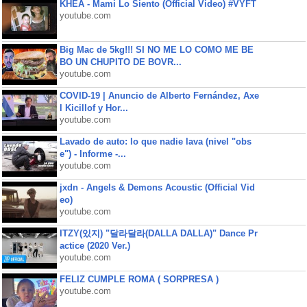
KHEA - Mami Lo Siento (Official Video) #VYFT
youtube.com
Big Mac de 5kg!!! SI NO ME LO COMO ME BE
BO UN CHUPITO DE BOVR...
youtube.com
COVID-19 | Anuncio de Alberto Fernández, Axe
l Kicillof y Hor...
youtube.com
Lavado de auto: lo que nadie lava (nivel "obs
e") - Informe -...
youtube.com
jxdn - Angels & Demons Acoustic (Official Vid
eo)
youtube.com
ITZY(있지) "달라달라(DALLA DALLA)" Dance Pr
actice (2020 Ver.)
youtube.com
FELIZ CUMPLE ROMA ( SORPRESA )
youtube.com