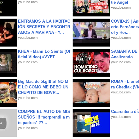
youtube.com
tie Angel
youtube.com
ENTRAMOS A LA HABITAC
COVID-19 | An
IÓN SECRETA Y ENCONTR
erto Fernández
AMOS A MARIANA - Y...
of y Hor...
youtube.com
youtube.com
KHEA - Mami Lo Siento (Of
SAMANTA DE 
ficial Video) #VYFT
Analizando
youtube.com
youtube.com
Big Mac de 5kg!!! SI NO M
ROMA - Lionel
E LO COMO ME BEBO UN
ra Chediak (Vi
CHUPITO DE BOVR...
youtube.com
youtube.com
COMPRE EL AUTO DE MIS
Cuarentena dí
SUEÑOS !!! *sorprendi a m
youtube.com
is padres* ??...
youtube.com