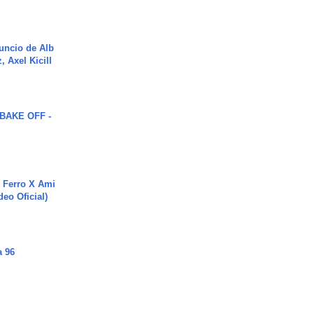
uncio de Alb
, Axel Kicill
BAKE OFF -
 Ferro X Ami
deo Oficial)
a 96