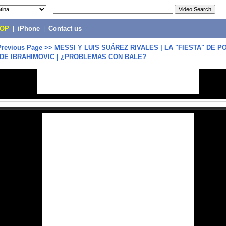
POP
|
iPhone
|
Contact us
Previous Page
>>
MESSI Y LUIS SUÁREZ RIVALES | LA "FIESTA" DE PO
DE IBRAHIMOVIC | ¿PROBLEMAS CON BALE?