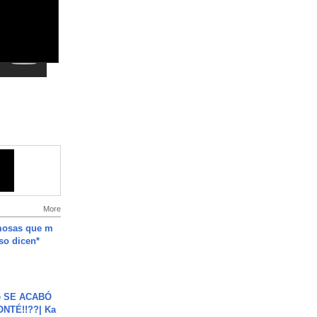
More
mosas que m
so dicen*
e SE ACABÓ
NTÉ!!??| Ka