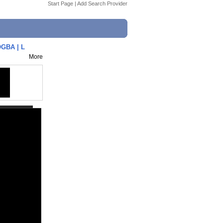
Start Page
|
Add Search Provider
GBA | L
More