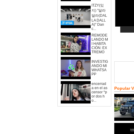
ITZY(있
지) "달라
달라(DAL
LA DALL
A)" Dan
c...
REMODE
LANDO M
I HABITA
CIÓN: EX
TREMO
INVESTIG
ANDO MI
WHATSA
PP
encerrad
a en el as
Popular 
censor *p
or dos h
o...