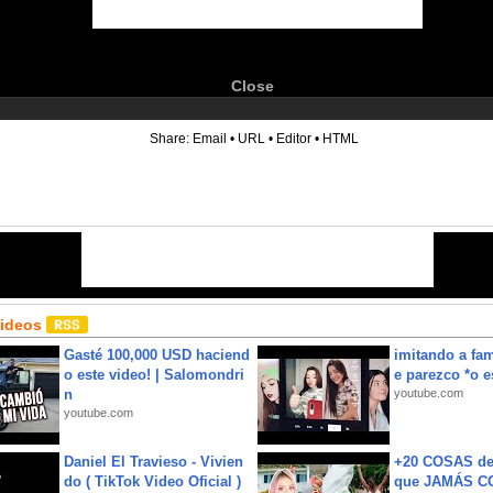
Close
6
Share:
Email
•
URL
•
Editor
•
HTML
Videos
Gasté 100,000 USD haciend
imitando a fa
o este video! | Salomondri
e parezco *o e
n
youtube.com
youtube.com
Daniel El Travieso - Vivien
+20 COSAS d
do ( TikTok Video Oficial )
que JAMÁS CO