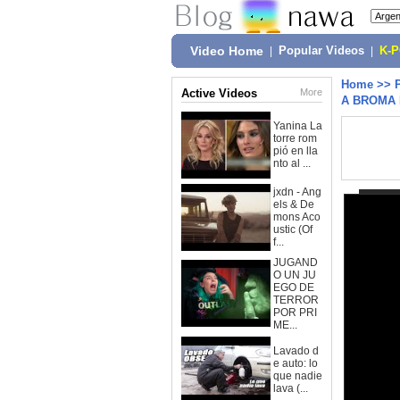
Video Home
|
Popular Videos
|
K-
Home
>>
Active Videos
More
A BROMA 
Yanina La
torre rom
pió en lla
nto al ...
jxdn - Ang
els & De
mons Aco
ustic (Of
f...
JUGAND
O UN JU
EGO DE
TERROR
POR PRI
ME...
Lavado d
e auto: lo
que nadie
lava (...