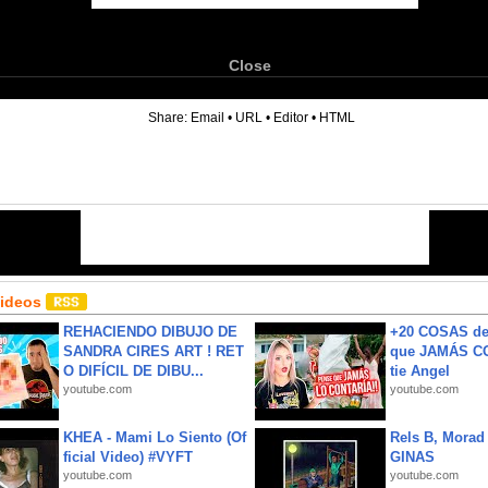
Close
6
Share:
Email
•
URL
•
Editor
•
HTML
Videos
REHACIENDO DIBUJO DE
+20 COSAS d
SANDRA CIRES ART ! RET
que JAMÁS CO
O DIFÍCIL DE DIBU...
tie Angel
youtube.com
youtube.com
KHEA - Mami Lo Siento (Of
Rels B, Morad
ficial Video) #VYFT
GINAS
youtube.com
youtube.com