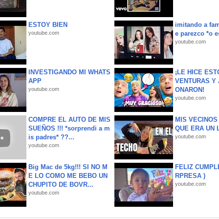
ESTOY BIEN
imitando a fa
youtube.com
e parezco *o e
youtube.com
INVESTIGANDO MI WHATS
¡LE HICE EST
APP
VENTURAS Y 
youtube.com
ONARON!
youtube.com
COMPRE EL AUTO DE MIS
MIS VECINO
SUEÑOS !!! *sorprendi a m
QUE ERA UN 
is padres* ??...
youtube.com
youtube.com
Big Mac de 5kg!!! SI NO M
FELIZ CUMPL
E LO COMO ME BEBO UN
RPRESA )
CHUPITO DE BOVR...
youtube.com
youtube.com