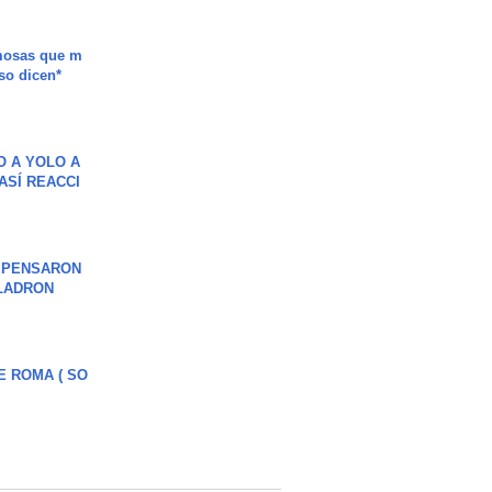
mosas que m
so dicen*
O A YOLO A
ASÍ REACCI
S PENSARON
LADRON
E ROMA ( SO