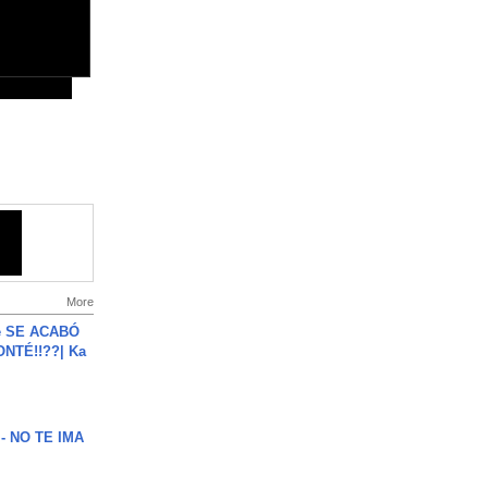
More
e SE ACABÓ
NTÉ!!??| Ka
 - NO TE IMA