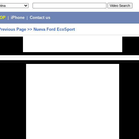
POP
|
iPhone
|
Contact us
Previous Page
>>
Nueva Ford EcoSport