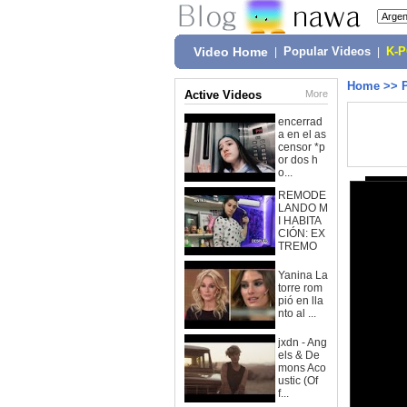
Video Home
|
Popular Videos
|
K-
Home
>>
Active Videos
More
encerrad
a en el as
censor *p
or dos h
o...
REMODE
LANDO M
I HABITA
CIÓN: EX
TREMO
Yanina La
torre rom
pió en lla
nto al ...
jxdn - Ang
els & De
mons Aco
ustic (Of
f...