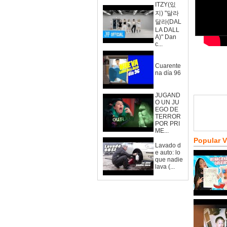
ITZY(있
지) "달라
달라(DAL
LA DALL
A)" Dan
c...
Cuarente
na día 96
JUGAND
O UN JU
EGO DE
TERROR
POR PRI
ME...
Popular 
Lavado d
e auto: lo
que nadie
lava (...