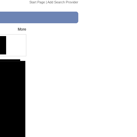
Start Page
|
Add Search Provider
More