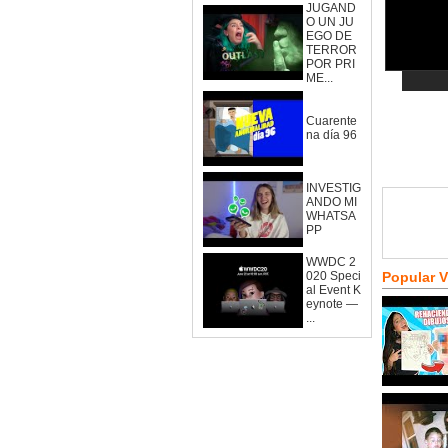
JUGAND
O UN JU
EGO DE
TERROR
POR PRI
ME...
Cuarente
na día 96
INVESTIG
ANDO MI
WHATSA
PP
WWDC 2
020 Speci
Popular 
al Event K
eynote —
...