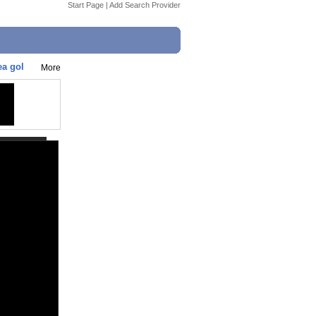
Start Page
|
Add Search Provider
ea gol
More