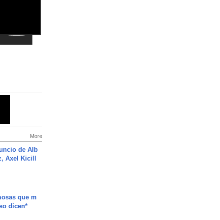
More
uncio de Alb
, Axel Kicill
mosas que m
so dicen*