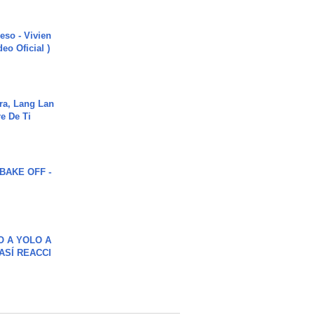
ieso - Vivien
eo Oficial )
ra, Lang Lan
e De Ti
BAKE OFF -
O A YOLO A
ASÍ REACCI