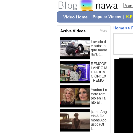
Video Home
|
Popular Videos
|
K-
Home
>>
Active Videos
More
Lavado d
e auto: lo
que nadie
lava (...
REMODE
LANDO M
I HABITA
CIÓN: EX
TREMO
Yanina La
torre rom
pió en lla
nto al ...
jxdn - Ang
els & De
mons Aco
ustic (Of
f...