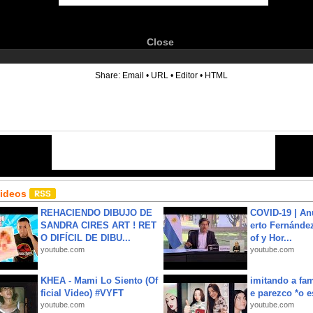
Close
6
Share:
Email
•
URL
•
Editor
•
HTML
Videos
REHACIENDO DIBUJO DE
COVID-19 | An
SANDRA CIRES ART ! RET
erto Fernández
O DIFÍCIL DE DIBU...
of y Hor...
youtube.com
youtube.com
KHEA - Mami Lo Siento (Of
imitando a fa
ficial Video) #VYFT
e parezco *o e
youtube.com
youtube.com