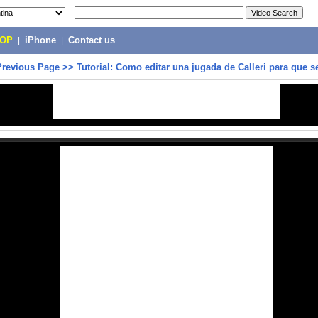
POP
|
iPhone
|
Contact us
Previous Page
>>
Tutorial: Como editar una jugada de Calleri para que s