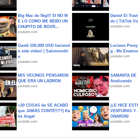
Big Mac de 5kg!!! SI NO M
Daniel El Trav
E LO COMO ME BEBO UN
do ( TikTok Vid
CHUPITO DE BOVR...
youtube.com
youtube.com
Gasté 100,000 USD haciend
Luciano Perey
o este video! | Salomondri
g - Me Enamor
n
youtube.com
youtube.com
MIS VECINOS PENSARON
SAMANTA DE 
QUE ERA UN LADRON
Analizando
youtube.com
youtube.com
+20 COSAS de SE ACABÓ
¡LE HICE EST
que JAMÁS CONTÉ!!??| Ka
VENTURAS Y 
tie Angel
ONARON!
youtube.com
youtube.com