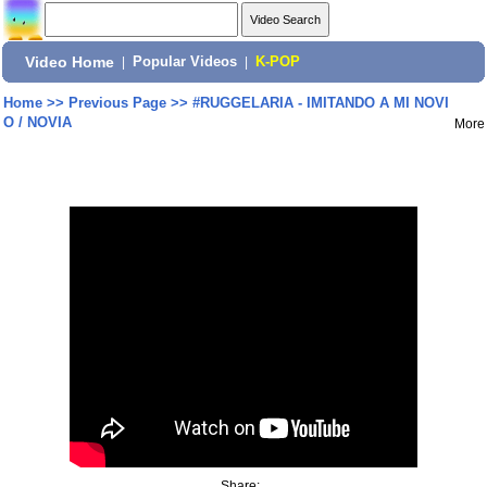
Video Home
|
Popular Videos
|
K-POP
Home
>>
Previous Page
>>
#RUGGELARIA - IMITANDO A MI NOVI
O / NOVIA
More
Share: