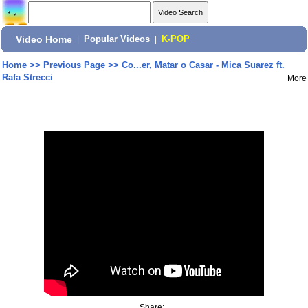
Video Home
|
Popular Videos
|
K-POP
Home
>>
Previous Page
>>
Co...er, Matar o Casar - Mica Suarez ft.
Rafa Strecci
More
Share: