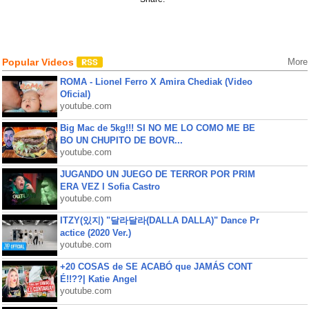
Popular Videos
More
ROMA - Lionel Ferro X Amira Chediak (Video
Oficial)
youtube.com
Big Mac de 5kg!!! SI NO ME LO COMO ME BE
BO UN CHUPITO DE BOVR...
youtube.com
JUGANDO UN JUEGO DE TERROR POR PRIM
ERA VEZ l Sofia Castro
youtube.com
ITZY(있지) "달라달라(DALLA DALLA)" Dance Pr
actice (2020 Ver.)
youtube.com
+20 COSAS de SE ACABÓ que JAMÁS CONT
É!!??| Katie Angel
youtube.com