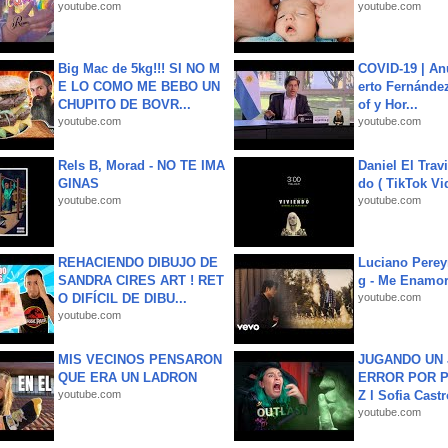
youtube.com
youtube.com
Big Mac de 5kg!!! SI NO M
COVID-19 | An
E LO COMO ME BEBO UN
erto Fernández
CHUPITO DE BOVR...
of y Hor...
youtube.com
youtube.com
Rels B, Morad - NO TE IMA
Daniel El Trav
GINAS
do ( TikTok Vid
youtube.com
youtube.com
REHACIENDO DIBUJO DE
Luciano Perey
SANDRA CIRES ART ! RET
g - Me Enamor
O DIFÍCIL DE DIBU...
youtube.com
youtube.com
MIS VECINOS PENSARON
JUGANDO UN 
QUE ERA UN LADRON
ERROR POR 
youtube.com
Z l Sofia Castr
youtube.com