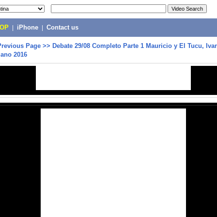
POP
|
iPhone
|
Contact us
Previous Page
>>
Debate 29/08 Completo Parte 1 Mauricio y El Tucu, Ivan
ano 2016