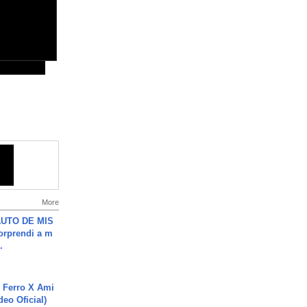
More
UTO DE MIS
orprendi a m
.
 Ferro X Ami
deo Oficial)