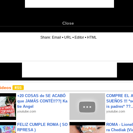
Close
6
Share:
Email
•
URL
•
Editor
•
HTML
Videos
+20 COSAS de SE ACABÓ
COMPRE EL A
que JAMÁS CONTÉ!!??| Ka
SUEÑOS !!! *s
tie Angel
is padres* ??..
youtube.com
youtube.com
FELIZ CUMPLE ROMA ( SO
ROMA - Lionel
RPRESA )
ra Chediak (Vi