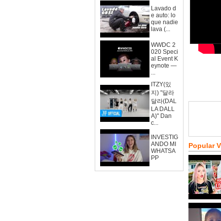
Lavado d
e auto: lo
que nadie
lava (...
WWDC 2
020 Speci
al Event K
eynote —
...
ITZY(있
지) "달라
달라(DAL
LA DALL
A)" Dan
c...
INVESTIG
ANDO MI
Popular 
WHATSA
PP