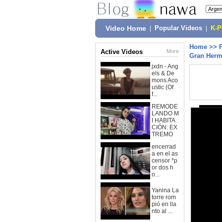
Video Home
|
Popular Videos
|
K-
Home
>>
Active Videos
More
Gran Herm
jxdn - Ang
els & De
mons Aco
ustic (Of
f...
REMODE
LANDO M
I HABITA
CIÓN: EX
TREMO
encerrad
a en el as
censor *p
or dos h
o...
Yanina La
torre rom
pió en lla
nto al ...