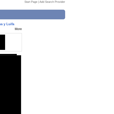
Start Page
|
Add Search Provider
a y Luifa
More