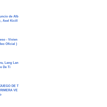
uncio de Alb
, Axel Kicill
ieso - Vivien
eo Oficial )
ra, Lang Lan
e De Ti
JUEGO DE T
PRIMERA VE
o