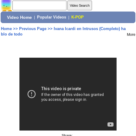
Video Home
|
Popular Videos
|
K-POP
Home
>>
Previous Page
>>
Ivana Icardi en Intrusos (Completo) ha
blo de todo
More
Share: