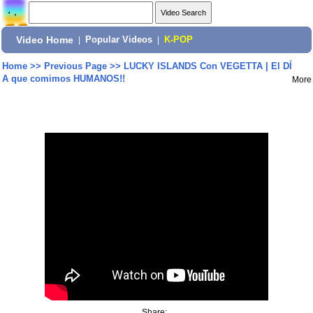
Video Home
|
Popular Videos
|
K-POP
Home
>>
Previous Page
>>
LUCKY ISLANDS Con VEGETTA | El DÍ
A que comimos HUMANOS!!
More
Share: