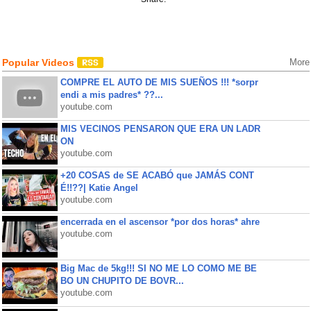
Popular Videos
More
COMPRE EL AUTO DE MIS SUEÑOS !!! *sorpr
endi a mis padres* ??...
youtube.com
MIS VECINOS PENSARON QUE ERA UN LADR
ON
youtube.com
+20 COSAS de SE ACABÓ que JAMÁS CONT
É!!??| Katie Angel
youtube.com
encerrada en el ascensor *por dos horas* ahre
youtube.com
Big Mac de 5kg!!! SI NO ME LO COMO ME BE
BO UN CHUPITO DE BOVR...
youtube.com