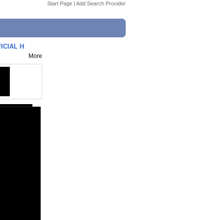
Start Page
|
Add Search Provider
ICIAL H
More