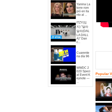
Yanina La
torre rom
pió en lla
nto al ...
ITZY(있
지) "달라
달라(DAL
LA DALL
A)" Dan
c...
Cuarente
na día 96
WWDC 2
020 Speci
Popular 
al Event K
eynote —
...