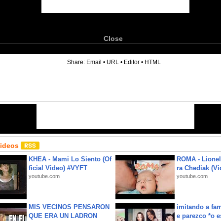
Close
6
Share:
Email
•
URL
•
Editor
•
HTML
Videos
KHEA - Mami Lo Siento (Of
ROMA - Lionel
ficial Video) #VYFT
ra Chediak (Vi
youtube.com
youtube.com
MIS VECINOS PENSARON
imitando a fa
QUE ERA UN LADRON
e parezco *o e