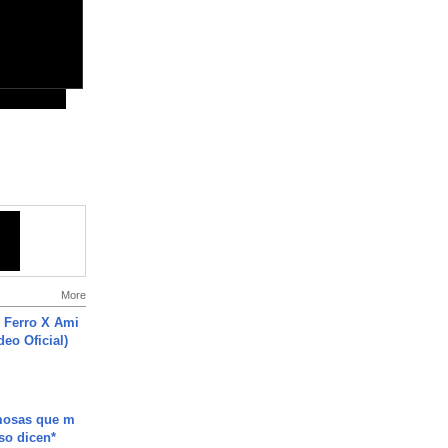
More
 Ferro X Ami
deo Oficial)
mosas que m
so dicen*