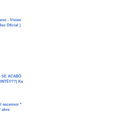
ieso - Vivien
eo Oficial )
e SE ACABÓ
NTÉ!!??| Ka
l ascensor *
* ahre