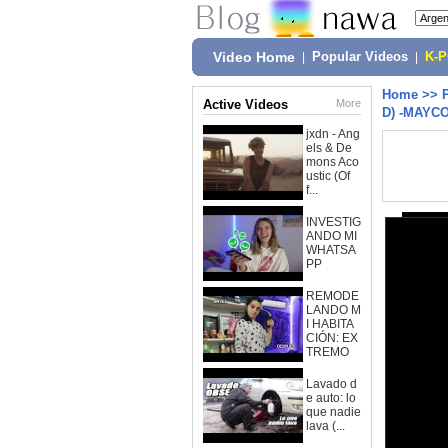
Video Home
|
Popular Videos
|
K-
Home
>>
Active Videos
More
D) -MAYC
jxdn - Ang
els & De
mons Aco
ustic (Of
f...
INVESTIG
ANDO MI
WHATSA
PP
REMODE
LANDO M
I HABITA
CIÓN: EX
TREMO
Lavado d
e auto: lo
que nadie
lava (...