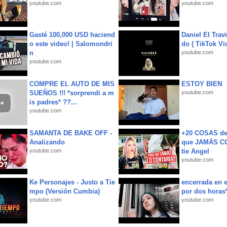
youtube.com
youtube.com
Gasté 100,000 USD haciend
Daniel El Trav
o este video! | Salomondri
do ( TikTok Vid
n
youtube.com
youtube.com
COMPRE EL AUTO DE MIS
ESTOY BIEN
SUEÑOS !!! *sorprendi a m
youtube.com
is padres* ??...
youtube.com
SAMANTA DE BAKE OFF -
+20 COSAS d
Analizando
que JAMÁS CO
youtube.com
tie Angel
youtube.com
Ke Personajes - Justo a Tie
encerrada en e
mpo (Versión Cumbia)
por dos horas
youtube.com
youtube.com