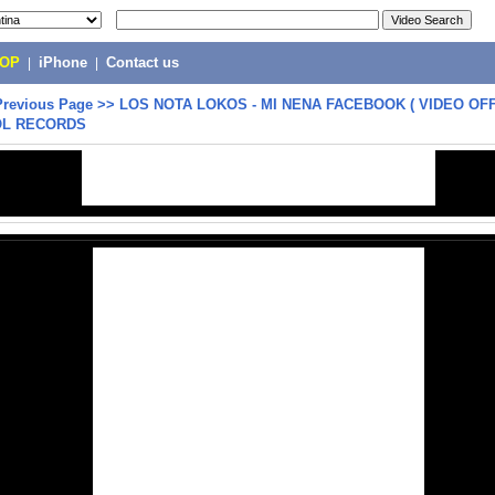
POP
|
iPhone
|
Contact us
Previous Page
>>
LOS NOTA LOKOS - MI NENA FACEBOOK ( VIDEO OFF
OL RECORDS