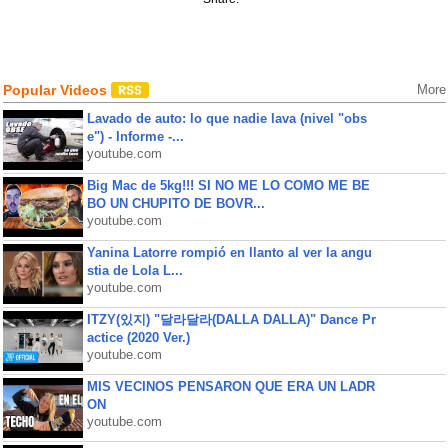
Popular Videos
More
Lavado de auto: lo que nadie lava (nivel "obs
e") - Informe -...
youtube.com
Big Mac de 5kg!!! SI NO ME LO COMO ME BE
BO UN CHUPITO DE BOVR...
youtube.com
Yanina Latorre rompió en llanto al ver la angu
stia de Lola L...
youtube.com
ITZY(있지) "달라달라(DALLA DALLA)" Dance Pr
actice (2020 Ver.)
youtube.com
MIS VECINOS PENSARON QUE ERA UN LADR
ON
youtube.com