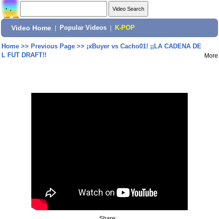
Video Home
|
Popular Videos
|
K-POP
Home
>>
Previous Page
>>
¡xBuyer vs Cacho01! ¡¡LA CADENA DE
L FUT DRAFT!!
More
Share: