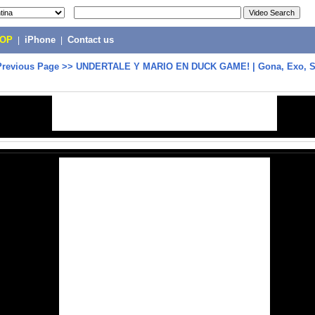
POP
|
iPhone
|
Contact us
Previous Page
>>
UNDERTALE Y MARIO EN DUCK GAME! | Gona, Exo, S