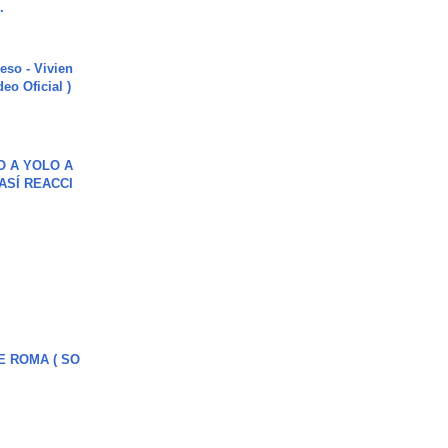
.
ieso - Vivien
eo Oficial )
O A YOLO A
ASÍ REACCI
E ROMA ( SO