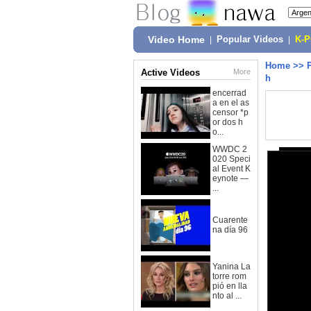
Video Home
|
Popular Videos
|
K-
Home
>>
Active Videos
More
h
encerrad
a en el as
censor *p
or dos h
o...
WWDC 2
020 Speci
al Event K
eynote —
...
Cuarente
na día 96
Yanina La
torre rom
pió en lla
nto al ...