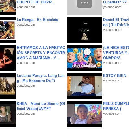
CHUPITO DE BOVR...
is padres* ??..
youtube.com
youtube.com
La Renga - En Bicicleta
Daniel El Trav
youtube.com
do ( TikTok Vid
youtube.com
ENTRAMOS A LA HABITAC
¡LE HICE EST
IÓN SECRETA Y ENCONTR
VENTURAS Y 
AMOS A MARIANA - Y...
ONARON!
youtube.com
youtube.com
Luciano Pereyra, Lang Lan
ESTOY BIEN
g - Me Enamore De Ti
youtube.com
youtube.com
KHEA - Mami Lo Siento (Of
FELIZ CUMPL
ficial Video) #VYFT
RPRESA )
youtube.com
youtube.com