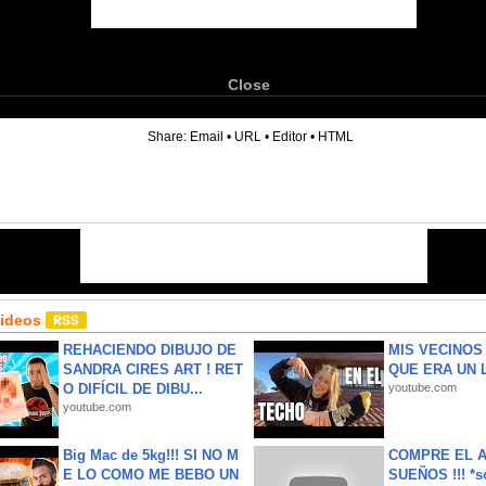
Close
6
Share:
Email
•
URL
•
Editor
•
HTML
Videos
REHACIENDO DIBUJO DE
MIS VECINO
SANDRA CIRES ART ! RET
QUE ERA UN 
O DIFÍCIL DE DIBU...
youtube.com
youtube.com
Big Mac de 5kg!!! SI NO M
COMPRE EL A
E LO COMO ME BEBO UN
SUEÑOS !!! *s