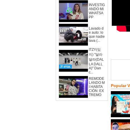
INVESTIG
ANDO MI
WHATSA
PP
Lavado d
e auto: lo
que nadie
lava (...
ITZY(있
지) "달라
달라(DAL
LA DALL
A)" Dan
c...
REMODE
LANDO M
Popular 
I HABITA
CIÓN: EX
TREMO