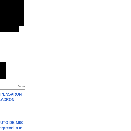
More
S PENSARON
LADRON
UTO DE MIS
orprendi a m