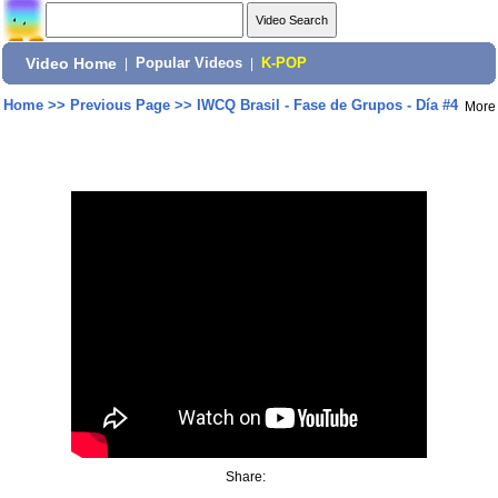
Video Home
|
Popular Videos
|
K-POP
Home
>>
Previous Page
>>
IWCQ Brasil - Fase de Grupos - Día #4
More
Share: