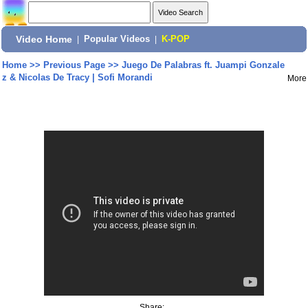
Video Home
|
Popular Videos
|
K-POP
Home
>>
Previous Page
>>
Juego De Palabras ft. Juampi Gonzale
z & Nicolas De Tracy | Sofi Morandi
More
Share: