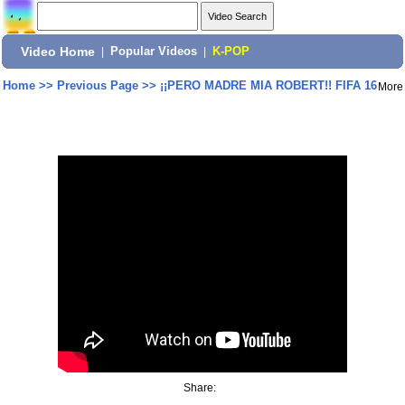
Video Home
|
Popular Videos
|
K-POP
Home
>>
Previous Page
>>
¡¡PERO MADRE MIA ROBERT!! FIFA 16
More
Share: