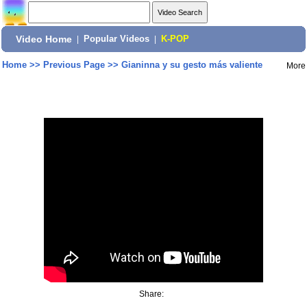
Video Home
|
Popular Videos
|
K-POP
Home
>>
Previous Page
>>
Gianinna y su gesto más valiente
More
Share: