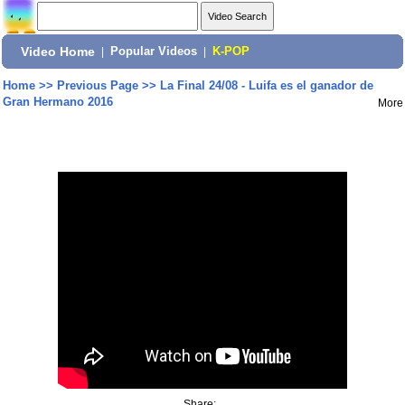
Video Home
|
Popular Videos
|
K-POP
Home
>>
Previous Page
>>
La Final 24/08 - Luifa es el ganador de
Gran Hermano 2016
More
Share: