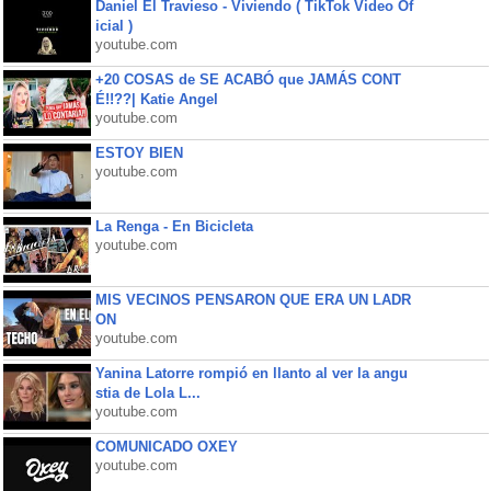
Daniel El Travieso - Viviendo ( TikTok Video Of
icial )
youtube.com
+20 COSAS de SE ACABÓ que JAMÁS CONT
É!!??| Katie Angel
youtube.com
ESTOY BIEN
youtube.com
La Renga - En Bicicleta
youtube.com
MIS VECINOS PENSARON QUE ERA UN LADR
ON
youtube.com
Yanina Latorre rompió en llanto al ver la angu
stia de Lola L...
youtube.com
COMUNICADO OXEY
youtube.com