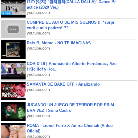
ITZY(있지) "달라달라(DALLA DALLA)" Dance Pr
actice (2020 Ver.)
youtube.com
COMPRE EL AUTO DE MIS SUEÑOS !!! *sorpr
endi a mis padres* ??...
youtube.com
Rels B, Morad - NO TE IMAGINAS
youtube.com
COVID-19 | Anuncio de Alberto Fernández, Axe
l Kicillof y Hor...
youtube.com
SAMANTA DE BAKE OFF - Analizando
youtube.com
JUGANDO UN JUEGO DE TERROR POR PRIM
ERA VEZ l Sofia Castro
youtube.com
ROMA - Lionel Ferro X Amira Chediak (Video
Oficial)
youtube.com