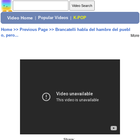
Video Home
|
Popular Videos
|
K-POP
Home
>>
Previous Page
>>
Brancatelli habla del hambre del puebl
o, pero...
More
Share: