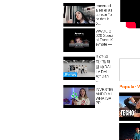
encerrad
a en el as
censor *p
or dos h
o...
WWDC 2
020 Speci
al Event K
eynote —
...
ITZY(있
지) "달라
달라(DAL
LA DALL
A)" Dan
c...
Popular 
INVESTIG
ANDO MI
WHATSA
PP