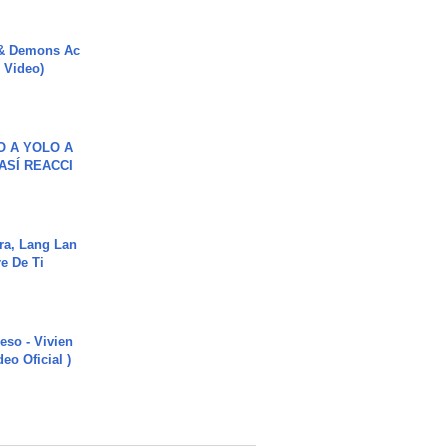
 & Demons Ac
l Video)
O A YOLO A
ASÍ REACCI
ra, Lang Lan
e De Ti
ieso - Vivien
eo Oficial )