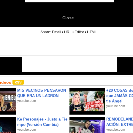
Close
6
Share:
Email
•
URL
•
Editor
•
HTML
Videos
MIS VECINOS PENSARON
+20 COSAS d
QUE ERA UN LADRON
que JAMÁS CO
youtube.com
tie Angel
youtube.com
Ke Personajes - Justo a Tie
REMODELAND
mpo (Versión Cumbia)
ACIÓN: EXTR
youtube.com
youtube.com