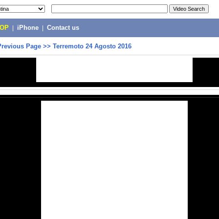
POP
|
iPhone
|
Contact us
Previous Page
>>
Terremoto 24 Agosto 2016