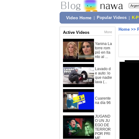
Video Home
|
Popular Videos
|
K-
Home
>>
Active Videos
More
Yanina La
torre rom
pió en lla
nto al ...
Lavado d
e auto: lo
que nadie
lava (...
Cuarente
na día 96
JUGAND
O UN JU
EGO DE
TERROR
POR PRI
ME...