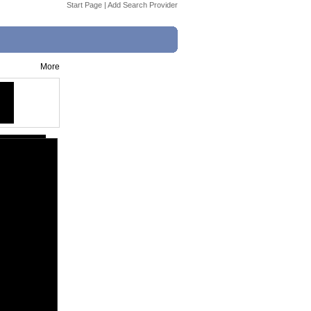
Start Page
|
Add Search Provider
More