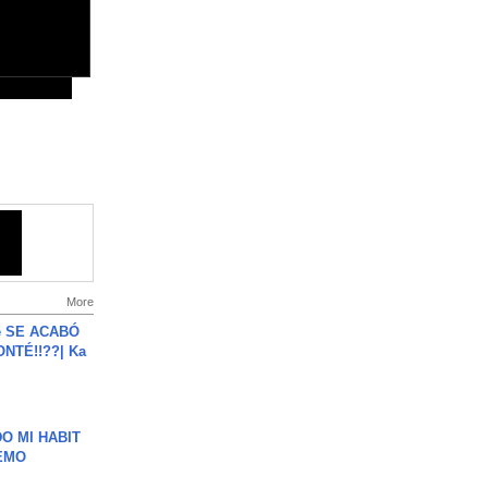
More
e SE ACABÓ
NTÉ!!??| Ka
O MI HABIT
EMO