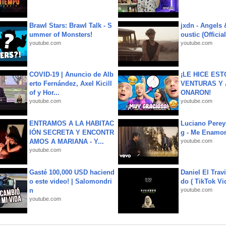
Brawl Stars: Brawl Talk - S
jxdn - Angels
ummer of Monsters!
oustic (Officia
youtube.com
youtube.com
COVID-19 | Anuncio de Alb
¡LE HICE EST
erto Fernández, Axel Kicill
VENTURAS Y 
of y Hor...
ONARON!
youtube.com
youtube.com
ENTRAMOS A LA HABITAC
Luciano Perey
IÓN SECRETA Y ENCONTR
g - Me Enamor
AMOS A MARIANA - Y...
youtube.com
youtube.com
Gasté 100,000 USD haciend
Daniel El Trav
o este video! | Salomondri
do ( TikTok Vid
n
youtube.com
youtube.com