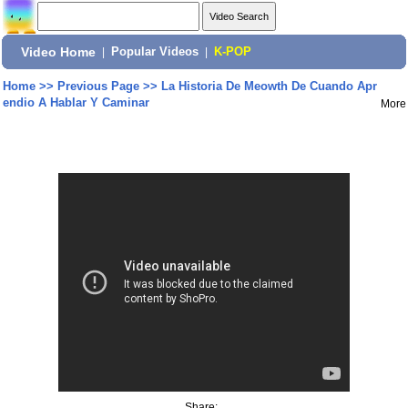
Video Home
|
Popular Videos
|
K-POP
Home
>>
Previous Page
>>
La Historia De Meowth De Cuando Apr
endio A Hablar Y Caminar
More
Share: