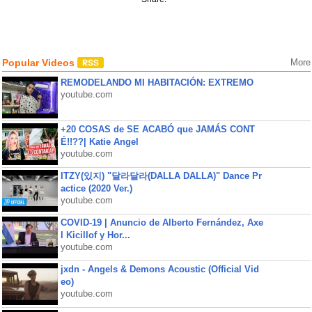
Popular Videos
More
REMODELANDO MI HABITACIÓN: EXTREMO
youtube.com
+20 COSAS de SE ACABÓ que JAMÁS CONT
É!!??| Katie Angel
youtube.com
ITZY(있지) "달라달라(DALLA DALLA)" Dance Pr
actice (2020 Ver.)
youtube.com
COVID-19 | Anuncio de Alberto Fernández, Axe
l Kicillof y Hor...
youtube.com
jxdn - Angels & Demons Acoustic (Official Vid
eo)
youtube.com