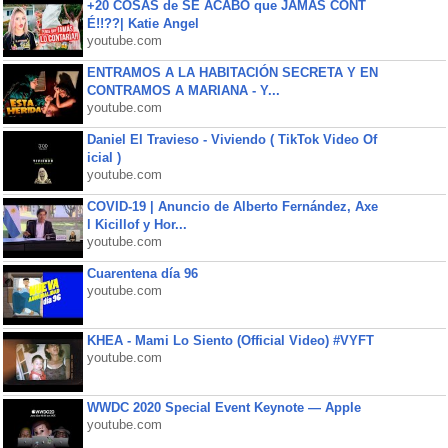
+20 COSAS de SE ACABÓ que JAMÁS CONT
É!!??| Katie Angel
youtube.com
ENTRAMOS A LA HABITACIÓN SECRETA Y EN
CONTRAMOS A MARIANA - Y...
youtube.com
Daniel El Travieso - Viviendo ( TikTok Video Of
icial )
youtube.com
COVID-19 | Anuncio de Alberto Fernández, Axe
l Kicillof y Hor...
youtube.com
Cuarentena día 96
youtube.com
KHEA - Mami Lo Siento (Official Video) #VYFT
youtube.com
WWDC 2020 Special Event Keynote — Apple
youtube.com