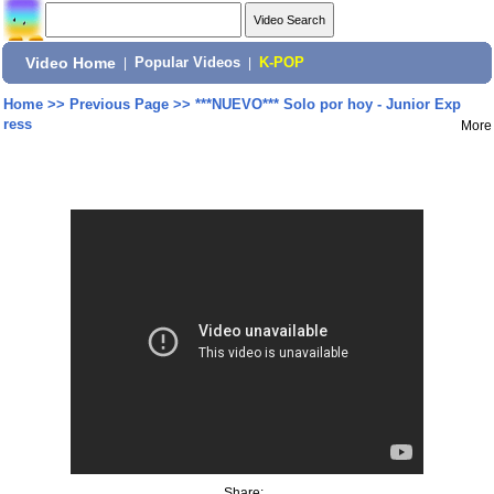
Video Home
|
Popular Videos
|
K-POP
Home
>>
Previous Page
>>
***NUEVO*** Solo por hoy - Junior Exp
ress
More
Share: