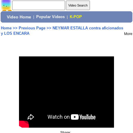
Video Home
|
Popular Videos
|
K-POP
Home
>>
Previous Page
>>
NEYMAR ESTALLA contra aficionados
y LOS ENCARA
More
Share: