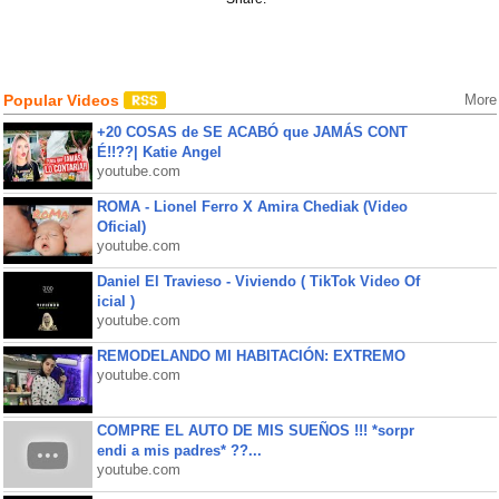
Popular Videos
More
+20 COSAS de SE ACABÓ que JAMÁS CONT
É!!??| Katie Angel
youtube.com
ROMA - Lionel Ferro X Amira Chediak (Video
Oficial)
youtube.com
Daniel El Travieso - Viviendo ( TikTok Video Of
icial )
youtube.com
REMODELANDO MI HABITACIÓN: EXTREMO
youtube.com
COMPRE EL AUTO DE MIS SUEÑOS !!! *sorpr
endi a mis padres* ??...
youtube.com