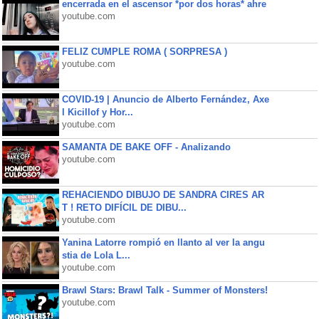
encerrada en el ascensor *por dos horas* ahre
youtube.com
FELIZ CUMPLE ROMA ( SORPRESA )
youtube.com
COVID-19 | Anuncio de Alberto Fernández, Axe
l Kicillof y Hor...
youtube.com
SAMANTA DE BAKE OFF - Analizando
youtube.com
REHACIENDO DIBUJO DE SANDRA CIRES AR
T ! RETO DIFÍCIL DE DIBU...
youtube.com
Yanina Latorre rompió en llanto al ver la angu
stia de Lola L...
youtube.com
Brawl Stars: Brawl Talk - Summer of Monsters!
youtube.com