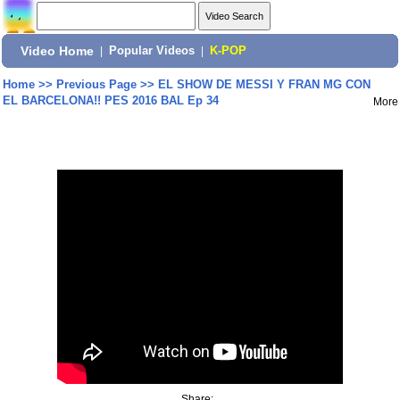
Video Home
|
Popular Videos
|
K-POP
Home
>>
Previous Page
>>
EL SHOW DE MESSI Y FRAN MG CON
EL BARCELONA!! PES 2016 BAL Ep 34
More
Share: