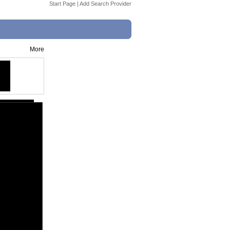
Start Page
|
Add Search Provider
More