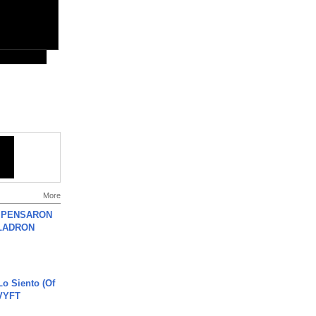
More
S PENSARON
LADRON
o Siento (Of
#VYFT