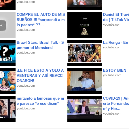
youtube.com
COMPRE EL AUTO DE MIS
Daniel El Trav
SUEÑOS !!! *sorprendi a m
do ( TikTok Vid
is padres* ??...
youtube.com
youtube.com
Brawl Stars: Brawl Talk - S
La Renga - En 
ummer of Monsters!
youtube.com
youtube.com
¡LE HICE ESTO A YOLO A
ESTOY BIEN
VENTURAS Y ASÍ REACCI
youtube.com
ONARON!
youtube.com
imitando a famosas que m
COVID-19 | An
e parezco *o eso dicen*
erto Fernández
youtube.com
of y Hor...
youtube.com