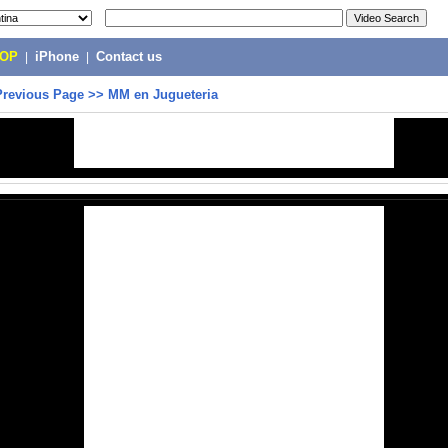
POP
|
iPhone
|
Contact us
Previous Page
>>
MM en Jugueteria