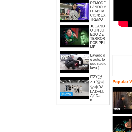
REMODE
LANDO M
I HABITA
CIÓN: EX
TREMO
JUGAND
O UN JU
EGO DE
TERROR
POR PRI
ME...
Lavado d
e auto: lo
que nadie
lava (...
ITZY(있
Popular 
지) "달라
달라(DAL
LA DALL
A)" Dan
c...