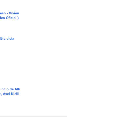
ieso - Vivien
eo Oficial )
Bicicleta
uncio de Alb
, Axel Kicill