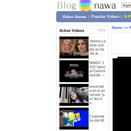
Video Home
|
Popular Videos
|
K-
Home
>>
Active Videos
More
Yanina La
torre rom
pió en lla
nto al ...
WWDC 2
020 Speci
al Event K
eynote —
...
encerrad
a en el as
censor *p
or dos h
o...
Cuarente
na día 96