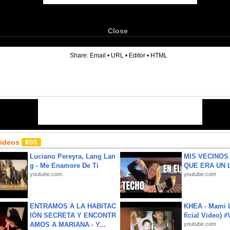
Close
6
Share:
Email
•
URL
•
Editor
•
HTML
Videos
Luciano Pereyra, Lang Lan
MIS VECINO
g - Me Enamore De Ti
QUE ERA UN 
youtube.com
youtube.com
ENTRAMOS A LA HABITAC
KHEA - Mami L
IÓN SECRETA Y ENCONTR
ficial Video) 
AMOS A MARIANA - Y...
youtube.com