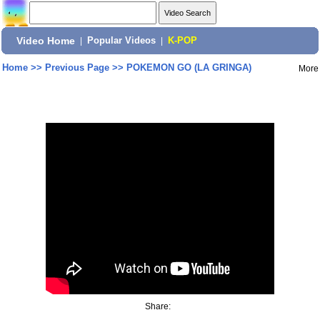
Video Home
|
Popular Videos
|
K-POP
Home
>>
Previous Page
>>
POKEMON GO (LA GRINGA)
More
Share: