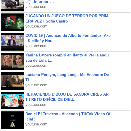
e") - Informe -...
youtube.com
JUGANDO UN JUEGO DE TERROR POR PRIM
ERA VEZ l Sofia Castro
youtube.com
COVID-19 | Anuncio de Alberto Fernández, Axe
l Kicillof y Hor...
youtube.com
Yanina Latorre rompió en llanto al ver la angu
stia de Lola L...
youtube.com
Luciano Pereyra, Lang Lang - Me Enamore De
Ti
youtube.com
REHACIENDO DIBUJO DE SANDRA CIRES AR
T ! RETO DIFÍCIL DE DIBU...
youtube.com
Daniel El Travieso - Viviendo ( TikTok Video Of
icial )
youtube.com