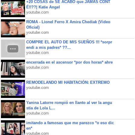
+20 COSAS de SE ACABÓ que JAMÁS CONT
É!!??| Katie Angel
youtube.com
ROMA - Lionel Ferro X Amira Chediak (Video
Oficial)
youtube.com
COMPRE EL AUTO DE MIS SUEÑOS !!! *sorpr
endi a mis padres* ??...
youtube.com
encerrada en el ascensor *por dos horas* ahre
youtube.com
REMODELANDO MI HABITACIÓN: EXTREMO
youtube.com
Yanina Latorre rompió en llanto al ver la angu
stia de Lola L...
youtube.com
imitando a famosas que me parezco *o eso dic
en*
youtube.com