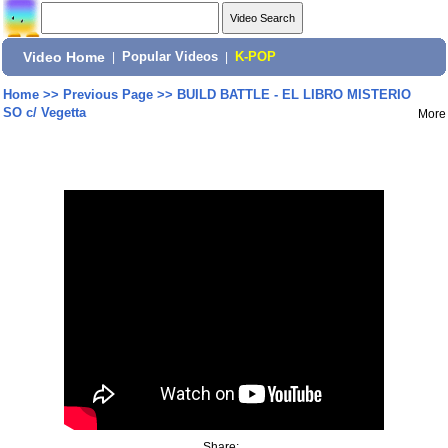
Video Home
|
Popular Videos
|
K-POP
Home
>>
Previous Page
>>
BUILD BATTLE - EL LIBRO MISTERIO
SO c/ Vegetta
More
Share: