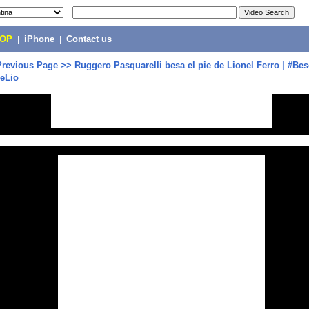
POP
|
iPhone
|
Contact us
Previous Page
>>
Ruggero Pasquarelli besa el pie de Lionel Ferro | #B
eLio