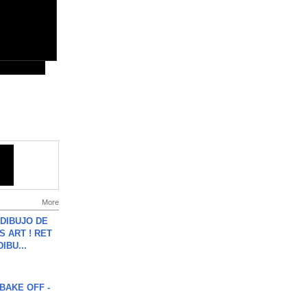
More
DIBUJO DE
S ART ! RET
DIBU...
BAKE OFF -