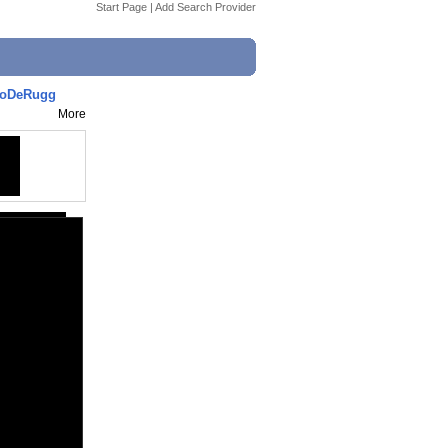
Start Page
|
Add Search Provider
esoDeRugg
More