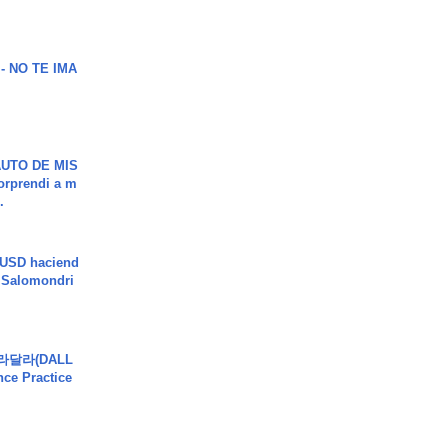
 - NO TE IMA
UTO DE MIS
orprendi a m
.
 USD haciend
| Salomondri
달라달라(DALL
ce Practice