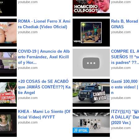
youtube.com
youtube.com
ROMA - Lionel Ferro X Ami
Rels B, Morad
ra Chediak (Video Oficial)
GINAS
youtube.com
youtube.com
COVID-19 | Anuncio de Alb
COMPRE EL A
erto Fernández, Axel Kicill
SUEÑOS !!! *s
of y Hor...
is padres* ??..
youtube.com
youtube.com
+20 COSAS de SE ACABÓ
Gasté 100,000
que JAMÁS CONTÉ!!??| Ka
o este video! 
tie Angel
n
youtube.com
youtube.com
KHEA - Mami Lo Siento (Of
ITZY(있지) "
ficial Video) #VYFT
A DALLA)" Dan
youtube.com
(2020 Ver.)
youtube.com