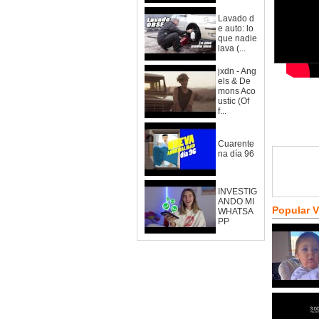
Lavado d
e auto: lo
que nadie
lava (...
jxdn - Ang
els & De
mons Aco
ustic (Of
f...
Cuarente
na día 96
INVESTIG
ANDO MI
Popular 
WHATSA
PP