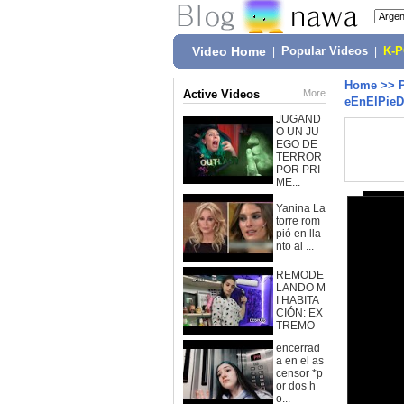
Video Home
|
Popular Videos
|
K-
Home
>>
Active Videos
More
eEnElPieD
JUGAND
O UN JU
EGO DE
TERROR
POR PRI
ME...
Yanina La
torre rom
pió en lla
nto al ...
REMODE
LANDO M
I HABITA
CIÓN: EX
TREMO
encerrad
a en el as
censor *p
or dos h
o...