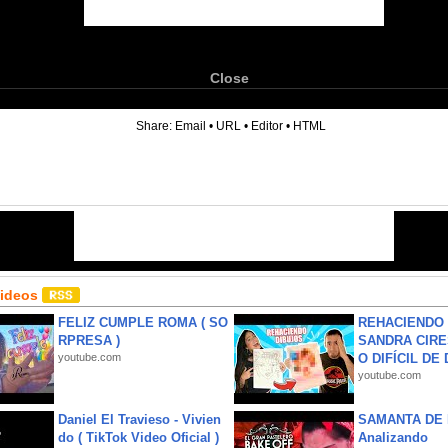
Close
6
Share:
Email
•
URL
•
Editor
•
HTML
Videos
FELIZ CUMPLE ROMA ( SO
REHACIENDO 
RPRESA )
SANDRA CIRE
youtube.com
O DIFÍCIL DE 
youtube.com
Daniel El Travieso - Vivien
SAMANTA DE 
do ( TikTok Video Oficial )
Analizando