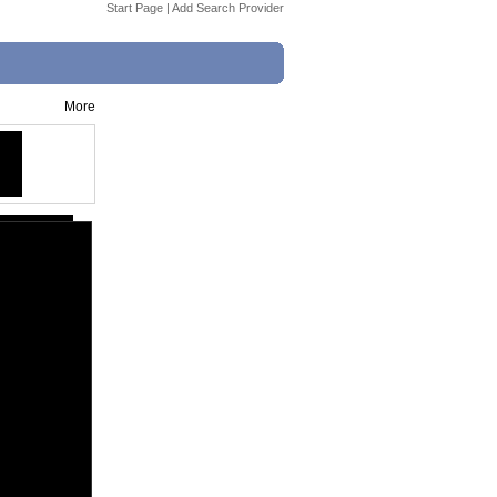
Start Page
|
Add Search Provider
More