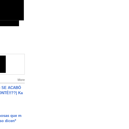
More
e SE ACABÓ
NTÉ!!??| Ka
mosas que m
so dicen*