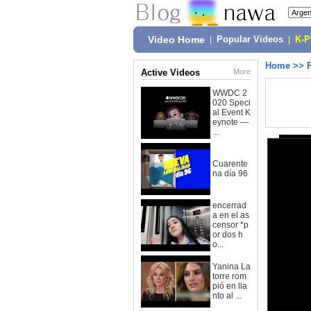
Video Home
|
Popular Videos
|
K-
Home
>>
Active Videos
More
WWDC 2
020 Speci
al Event K
eynote —
...
Cuarente
na día 96
encerrad
a en el as
censor *p
or dos h
o...
Yanina La
torre rom
pió en lla
nto al ...