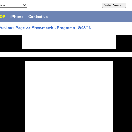
POP
|
iPhone
|
Contact us
Previous Page
>>
Showmatch - Programa 18/08/16