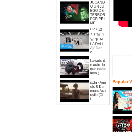
JUGAND
O UN JU
EGO DE
TERROR
POR PRI
ME...
ITZY(있
지) "달라
달라(DAL
LA DALL
A)" Dan
c...
Lavado d
e auto: lo
que nadie
lava (...
Popular 
jxdn - Ang
els & De
mons Aco
ustic (Of
f...