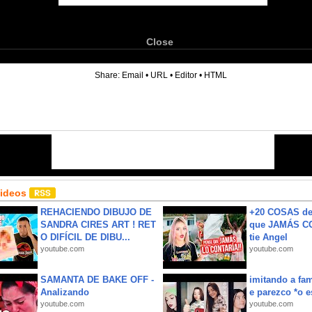
Close
6
Share:
Email
•
URL
•
Editor
•
HTML
Videos
REHACIENDO DIBUJO DE
+20 COSAS d
SANDRA CIRES ART ! RET
que JAMÁS CO
O DIFÍCIL DE DIBU...
tie Angel
youtube.com
youtube.com
SAMANTA DE BAKE OFF -
imitando a fa
Analizando
e parezco *o e
youtube.com
youtube.com