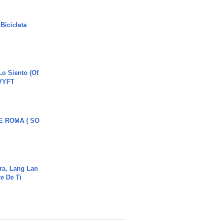
Bicicleta
o Siento (Of
#VYFT
E ROMA ( SO
ra, Lang Lan
e De Ti