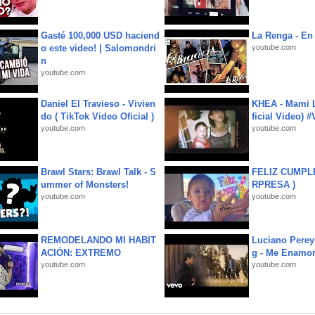
Gasté 100,000 USD haciend
La Renga - En 
o este video! | Salomondri
youtube.com
n
youtube.com
Daniel El Travieso - Vivien
KHEA - Mami L
do ( TikTok Video Oficial )
ficial Video) 
youtube.com
youtube.com
Brawl Stars: Brawl Talk - S
FELIZ CUMPL
ummer of Monsters!
RPRESA )
youtube.com
youtube.com
REMODELANDO MI HABIT
Luciano Perey
ACIÓN: EXTREMO
g - Me Enamor
youtube.com
youtube.com