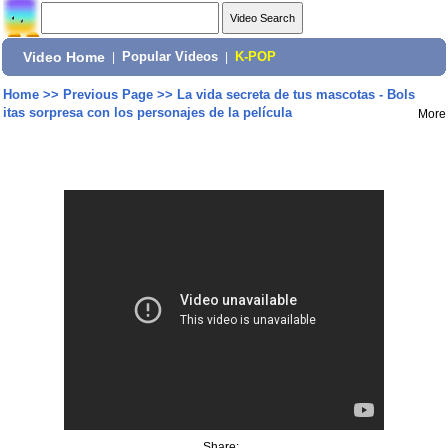
Video Home
|
Popular Videos
|
K-POP
Home
>>
Previous Page
>>
La vida secreta de tus mascotas - Bols
itas sorpresa con los personajes de la película
More
Share: