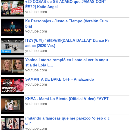
+20 COSAS de SE ACABÓ que JAMÁS CONT
É!!??| Katie Angel
youtube.com
Ke Personajes - Justo a Tiempo (Versión Cum
bia)
youtube.com
ITZY(있지) "달라달라(DALLA DALLA)" Dance Pr
actice (2020 Ver.)
youtube.com
Yanina Latorre rompió en llanto al ver la angu
stia de Lola L...
youtube.com
SAMANTA DE BAKE OFF - Analizando
youtube.com
KHEA - Mami Lo Siento (Official Video) #VYFT
youtube.com
imitando a famosas que me parezco *o eso dic
en*
youtube.com