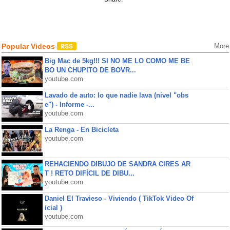
Popular Videos
More
Big Mac de 5kg!!! SI NO ME LO COMO ME BE
BO UN CHUPITO DE BOVR...
youtube.com
Lavado de auto: lo que nadie lava (nivel "obs
e") - Informe -...
youtube.com
La Renga - En Bicicleta
youtube.com
REHACIENDO DIBUJO DE SANDRA CIRES AR
T ! RETO DIFÍCIL DE DIBU...
youtube.com
Daniel El Travieso - Viviendo ( TikTok Video Of
icial )
youtube.com