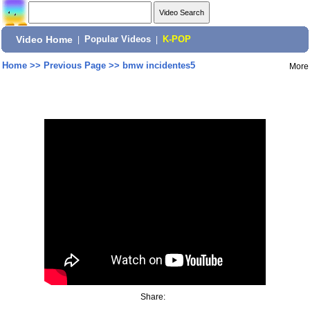
Video Home
|
Popular Videos
|
K-POP
Home
>>
Previous Page
>>
bmw incidentes5
More
Share: