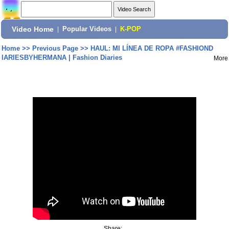
Video Home
|
Popular Videos
|
K-POP
Home
>>
Previous Page
>>
HAUL: MI LÍNEA DE ROPA #FASHIOND
IARIESBYHERMANA | Fashion Diaries
More
Share: