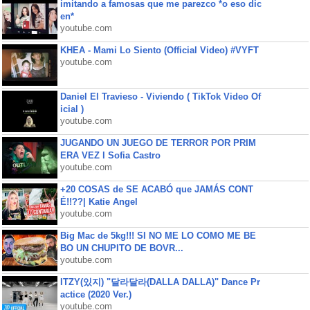
imitando a famosas que me parezco *o eso dic
en*
youtube.com
KHEA - Mami Lo Siento (Official Video) #VYFT
youtube.com
Daniel El Travieso - Viviendo ( TikTok Video Of
icial )
youtube.com
JUGANDO UN JUEGO DE TERROR POR PRIM
ERA VEZ l Sofia Castro
youtube.com
+20 COSAS de SE ACABÓ que JAMÁS CONT
É!!??| Katie Angel
youtube.com
Big Mac de 5kg!!! SI NO ME LO COMO ME BE
BO UN CHUPITO DE BOVR...
youtube.com
ITZY(있지) "달라달라(DALLA DALLA)" Dance Pr
actice (2020 Ver.)
youtube.com