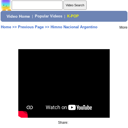
Video Home
|
Popular Videos
|
K-POP
Home
>>
Previous Page
>>
Himno Nacional Argentino
More
Share: