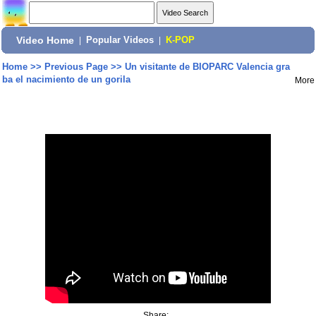
Video Home
|
Popular Videos
|
K-POP
Home
>>
Previous Page
>>
Un visitante de BIOPARC Valencia gra
ba el nacimiento de un gorila
More
Share: