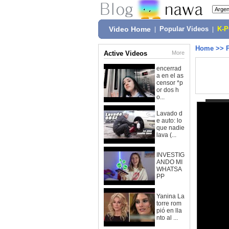
Video Home
|
Popular Videos
|
K-
Home
>>
Active Videos
More
encerrad
a en el as
censor *p
or dos h
o...
Lavado d
e auto: lo
que nadie
lava (...
INVESTIG
ANDO MI
WHATSA
PP
Yanina La
torre rom
pió en lla
nto al ...