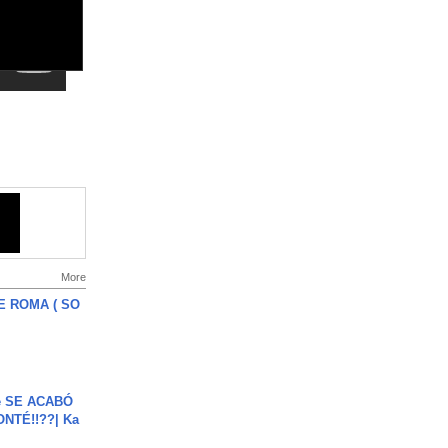
More
E ROMA ( SO
e SE ACABÓ
NTÉ!!??| Ka