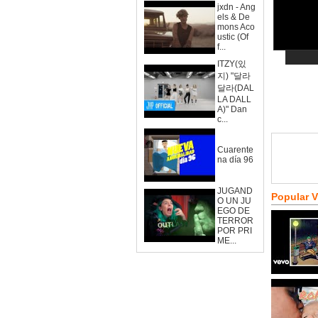
jxdn - Ang
els & De
mons Aco
ustic (Of
f...
ITZY(있
지) "달라
달라(DAL
LA DALL
A)" Dan
c...
Cuarente
na día 96
JUGAND
Popular 
O UN JU
EGO DE
TERROR
POR PRI
ME...