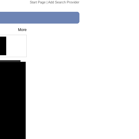
Start Page
|
Add Search Provider
More