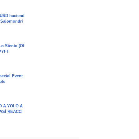
 USD haciend
| Salomondri
o Siento (Of
#VYFT
ecial Event
ple
O A YOLO A
ASÍ REACCI