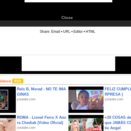
Close
6
Share:
Email
•
URL
•
Editor
•
HTML
Videos
Rels B, Morad - NO TE IMA
FELIZ CUMPL
GINAS
RPRESA )
youtube.com
youtube.com
ROMA - Lionel Ferro X Ami
+20 COSAS d
ra Chediak (Video Oficial)
que JAMÁS CO
youtube.com
tie Angel