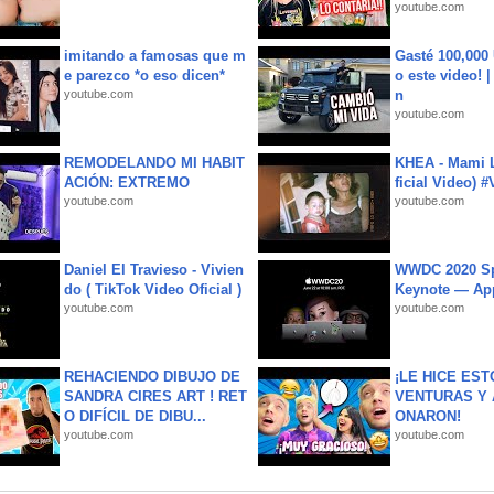
youtube.com
imitando a famosas que m
Gasté 100,000
e parezco *o eso dicen*
o este video! 
youtube.com
n
youtube.com
REMODELANDO MI HABIT
KHEA - Mami L
ACIÓN: EXTREMO
ficial Video) 
youtube.com
youtube.com
Daniel El Travieso - Vivien
WWDC 2020 Sp
do ( TikTok Video Oficial )
Keynote — Ap
youtube.com
youtube.com
REHACIENDO DIBUJO DE
¡LE HICE EST
SANDRA CIRES ART ! RET
VENTURAS Y 
O DIFÍCIL DE DIBU...
ONARON!
youtube.com
youtube.com