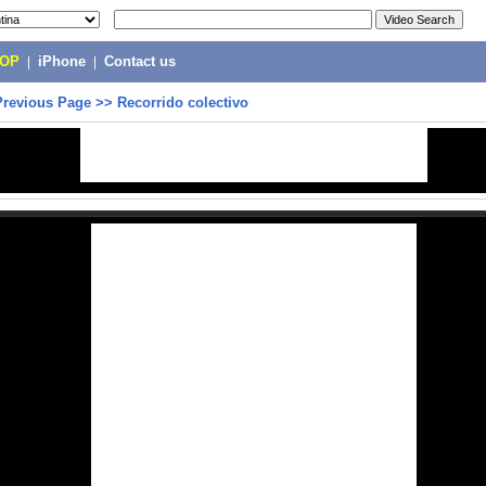
POP
|
iPhone
|
Contact us
Previous Page
>>
Recorrido colectivo